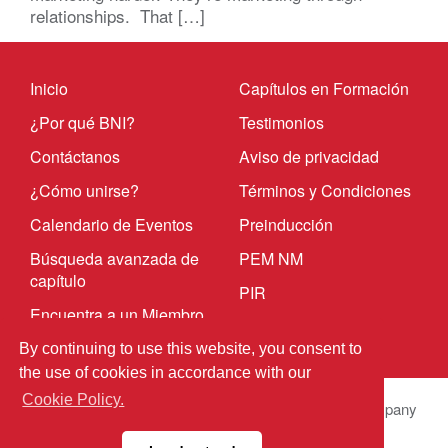
relationships. That […]
Inicio
Capítulos en Formación
¿Por qué BNI?
Testimonios
Contáctanos
Aviso de privacidad
¿Cómo unirse?
Términos y Condiciones
Calendario de Eventos
Preinducción
Búsqueda avanzada de
PEM NM
capítulo
PIR
Encuentra a un Miembro
By continuing to use this website, you consent to
the use of cookies in accordance with our
Cookie Policy.
© 2026 BNI Global LLC.
All Rights Reserved. All company
names, product names logos included here may be