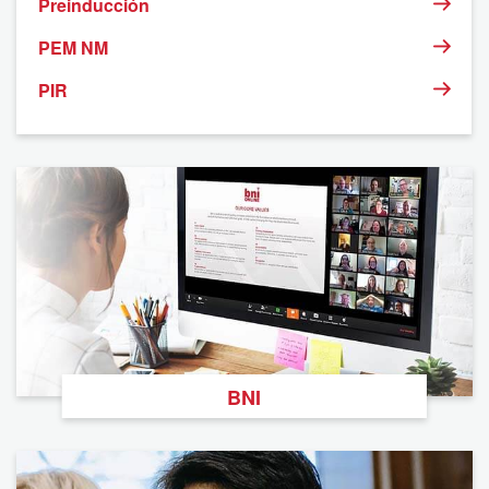
Preinducción
PEM NM
PIR
BNI